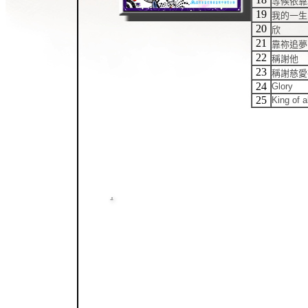
等候依靠
19
我的一生
20
欣
21
靠祢追夢
22
稱謝他
23
稱謝慈愛
24
Glory
25
King of a
.