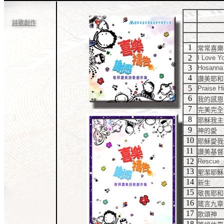
詩歌創作
1
常常喜樂
2
I Love Y
3
Hosanna
4
讚美耶和
5
Praise H
6
我的感恩
7
完美完全
8
耶穌我主
9
神的愛
10
耶穌愛我
11
讚美基督
12
Rescue
13
聖潔耶穌
14
新生
15
敬畏耶和
16
箴言九章
17
歌頌神
18